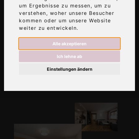
um Ergebnisse zu messen, um zu
Im Herzen von Neustift, am Fuße des Stubaier
verstehen, woher unsere Besucher
Gletschers befindet sich die
Siebenschläfer-
kommen oder um unsere Website
Ferienwohnung
, die an Ausstattung und
weiter zu entwickeln.
Gemütlichkeit keine Wünsche für ihre Gäste
offen lässt – Urlaub vom Feinsten eben.
Alle akzeptieren
Ich lehne ab
DIE FERIENWOHNUNG
Einstellungen ändern